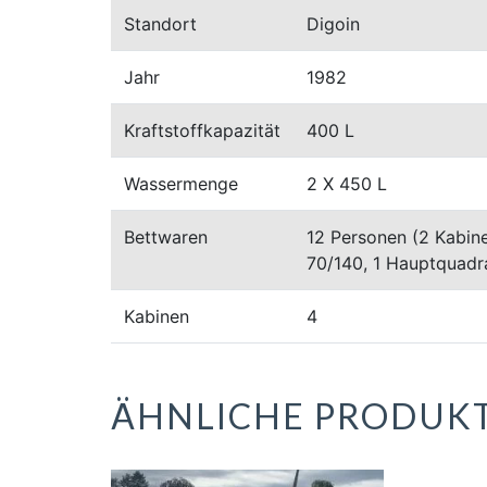
Standort
Digoin
Jahr
1982
Kraftstoffkapazität
400 L
Wassermenge
2 X 450 L
Bettwaren
12 Personen (2 Kabine
70/140, 1 Hauptquadr
Kabinen
4
ÄHNLICHE PRODUK