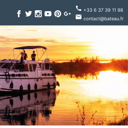
call
+33 6 37 39 11 98
email
contact@bateau.fr