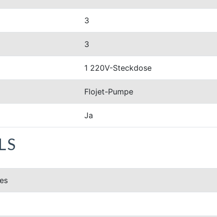
3
3
1 220V-Steckdose
Flojet-Pumpe
Ja
LS
es