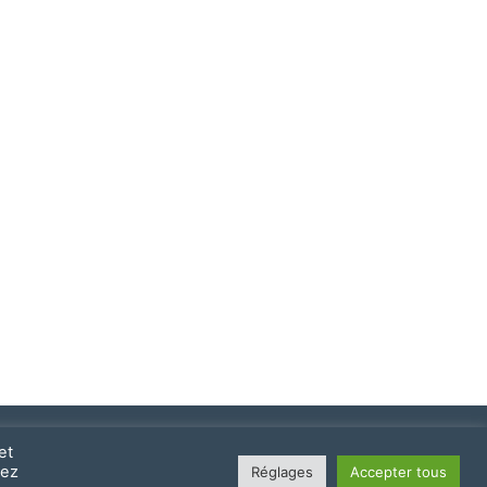
et
vez
Réglages
Accepter tous