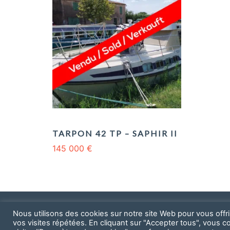
TARPON 42 TP – SAPHIR II
145 000
€
Nous utilisons des cookies sur notre site Web pour vous offr
vos visites répétées. En cliquant sur "Accepter tous", vous c