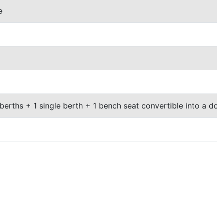
e
berths + 1 single berth + 1 bench seat convertible into a d
S