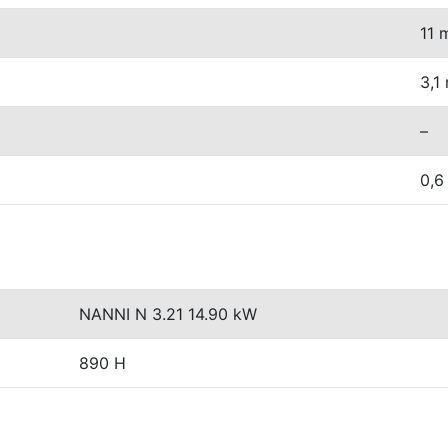
11 
3,1
–
0,6
NANNI N 3.21 14.90 kW
890 H