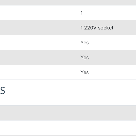
1
1 220V socket
Yes
Yes
Yes
S