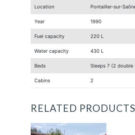
Location
Pontailler-sur-Saôn
Year
1990
Fuel capacity
220 L
Water capacity
430 L
Beds
Sleeps 7 (2 double 
Cabins
2
RELATED PRODUCT